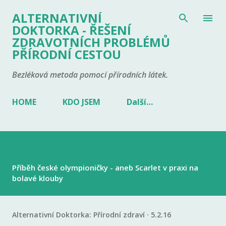
Přeskočit na hlavní obsah
ALTERNATIVNÍ
DOKTORKA - ŘEŠENÍ
ZDRAVOTNÍCH PROBLÉMŮ
PŘÍRODNÍ CESTOU
Bezléková metoda pomocí přírodních látek.
HOME
KDO JSEM
Další…
Příběh české olympioničky - aneb Scarlet v praxi na
bolavé klouby
Alternativní Doktorka:
Přírodní zdraví
5.2.16