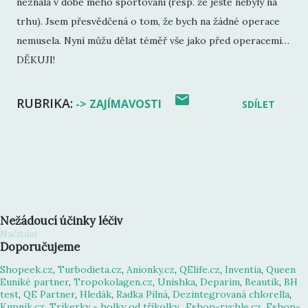
neznala v době mého sportování (resp. že ještě nebyly na
trhu). Jsem přesvědčená o tom, že bych na žádné operace
nemusela. Nyní můžu dělat téměř vše jako před operacemi…
DĚKUJI!
RUBRIKA:
-> ZAJÍMAVOSTI
SDÍLET
Nežádoucí účinky léčiv
Načítání
Doporučujeme
Shopeek.cz
,
Turbodieta.cz
,
Anionky.cz
,
QElife.cz
,
Inventia
,
Queen
Euniké partner
,
Tropokolagen.cz
,
Unishka
,
Deparim
,
Beautik
,
BH
test
,
QE Partner
,
Hledák
,
Radka Pilná
,
Dezintegrovaná chlorella
,
Kupnik.cz
,
Trikerky - holky od tříkolky
,
Eshop-rychle.cz
,
Eshop-