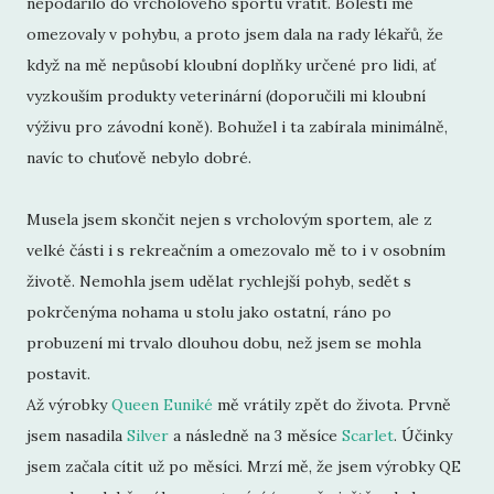
nepodařilo do vrcholového sportu vrátit. Bolesti mě
omezovaly v pohybu, a proto jsem dala na rady lékařů, že
když na mě nepůsobí kloubní doplňky určené pro lidi, ať
vyzkouším produkty veterinární (doporučili mi kloubní
výživu pro závodní koně). Bohužel i ta zabírala minimálně,
navíc to chuťově nebylo dobré.
Musela jsem skončit nejen s vrcholovým sportem, ale z
velké části i s rekreačním a omezovalo mě to i v osobním
životě. Nemohla jsem udělat rychlejší pohyb, sedět s
pokrčenýma nohama u stolu jako ostatní, ráno po
probuzení mi trvalo dlouhou dobu, než jsem se mohla
postavit.
Až výrobky
Queen Euniké
mě vrátily zpět do života. Prvně
jsem nasadila
Silver
a následně na 3 měsíce
Scarlet
. Účinky
jsem začala cítit už po měsíci. Mrzí mě, že jsem výrobky QE