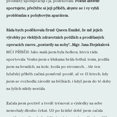
produkty spolupracuji i já, poděkování.
Pokud aktivně
sportujete, přečtěte si její příběh, abyste se i vy vyhli
problémům s pohybovým aparátem.
Ráda bych poděkovala firmě Queen Euniké, že mě jejich
výrobky po vleklých zdravotních potížích a prodělaných
operacích znovu „postavily na nohy“…Mgr. Jana Stejskalová
MŮJ PŘÍBĚH: Jako malá jsem byla holkou, která ráda
sportovala. Venku jsem s klukama hrála fotbal, tenis, jezdila
jsem na bruslích, na kole, lozila po stromech… Ale ten
lyžařský příběh začíná poměrně pozdě, až ve 13 letech, kdy
jsem se rozhodla závodit na běžkách, i když jsem do té doby
na lyžích nikdy nestála.
Začala jsem poctivě a tvrdě trénovat a výsledky na sebe
nenechaly dlouho čekat. Už po krátké době jsem začala