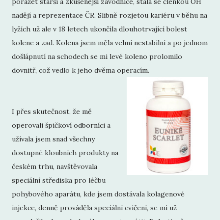
porážet starší a zkušenější závodnice, stala se členkou OH
nadějí a reprezentace ČR. Slibně rozjetou kariéru v běhu na
lyžích už ale v 18 letech ukončila dlouhotrvající bolest
kolene a zad. Kolena jsem měla velmi nestabilní a po jednom
došlápnutí na schodech se mi levé koleno prolomilo
dovnitř, což vedlo k jeho dvěma operacím.
I přes skutečnost, že mě
operovali špičkoví odborníci a
užívala jsem snad všechny
dostupné kloubních produkty na
českém trhu, navštěvovala
speciální střediska pro léčbu
pohybového aparátu, kde jsem dostávala kolagenové
injekce, denně prováděla speciální cvičení, se mi už