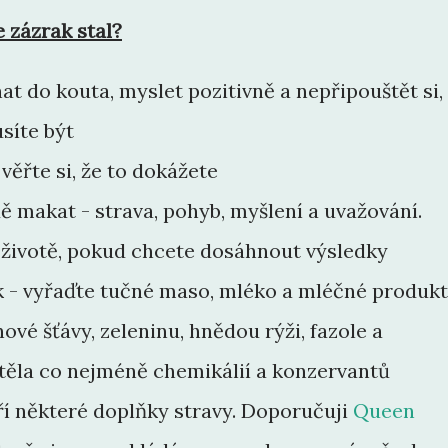
 zázrak stal?
t do kouta, myslet pozitivně a nepřipouštět si,
síte být
věřte si, že to dokážete
ě makat - strava, pohyb, myšlení a uvažování.
 životě, pokud chcete dosáhnout výsledky
k - vyřaďte tučné maso, mléko a mléčné produkt
ové šťávy, zeleninu, hnědou rýži, fazole a
 těla co nejméně chemikálií a konzervantů
ří některé doplňky stravy. Doporučuji
Queen