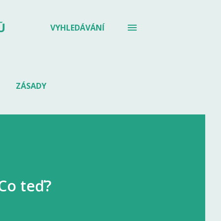
Ů
VYHLEDÁVÁNÍ
ZÁSADY
 Co teď?