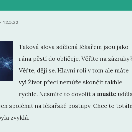
12.5.22
Taková slova sdělená lékařem jsou jako
rána pěstí do obličeje. Věříte na zázraky
Věřte, dějí se. Hlavní roli v tom ale máte
vy! Život přeci nemůže skončit takhle
rychle. Nesmíte to dovolit a
musíte
uděl
en spoléhat na lékařské postupy. Chce to totál
yla zvyklá.