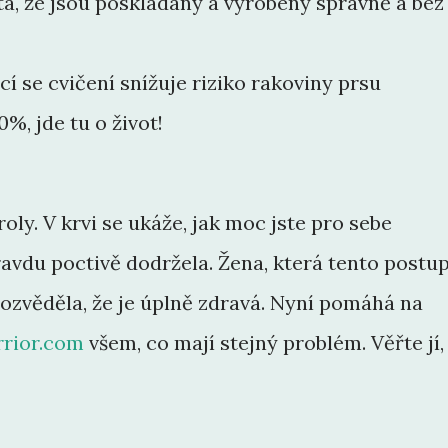
tota, že jsou poskládány a vyrobeny správně a bez
cí se cvičení snížuje riziko rakoviny prsu
%, jde tu o život!
oly. V krvi se ukáže, jak moc jste pro sebe
pravdu poctivě dodržela. Žena, která tento postu
dozvěděla, že je úplně zdravá. Nyní pomáhá na
rior.com
všem, co mají stejný problém. Věřte jí,