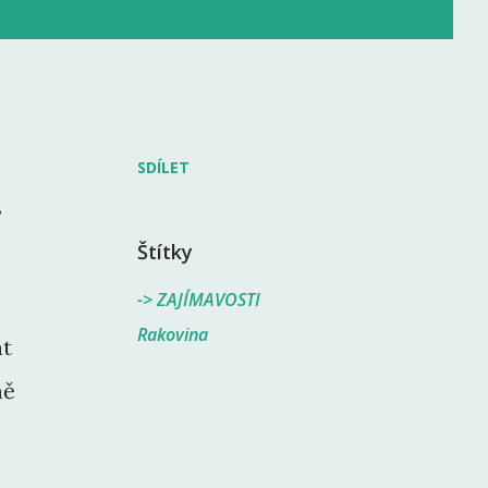
SDÍLET
?
Štítky
-> ZAJÍMAVOSTI
Rakovina
at
ně