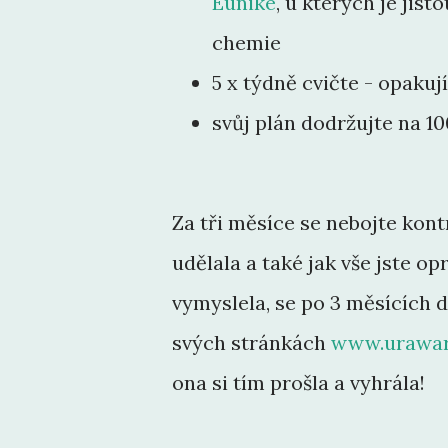
Euniké
, u kterých je jis
chemie
5 x týdně cvičte - opakují
svůj plán dodržujte na 100
Za tři měsíce se nebojte kontr
udělala a také jak vše jste o
vymyslela, se po 3 měsících 
svých stránkách
www.urawar
ona si tím prošla a vyhrála!