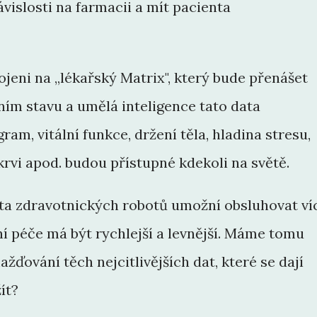
ávislosti na farmacii a mít pacienta
jeni na „lékařský Matrix", který bude přenášet
ím stavu a umělá inteligence tato data
am, vitální funkce, držení těla, hladina stresu,
rvi apod. budou přístupné kdekoli na světě.
ita zdravotnických robotů umožní obsluhovat ví
ní péče má být rychlejší a levnější. Máme tomu
žďování těch nejcitlivějších dat, které se dají
ít?