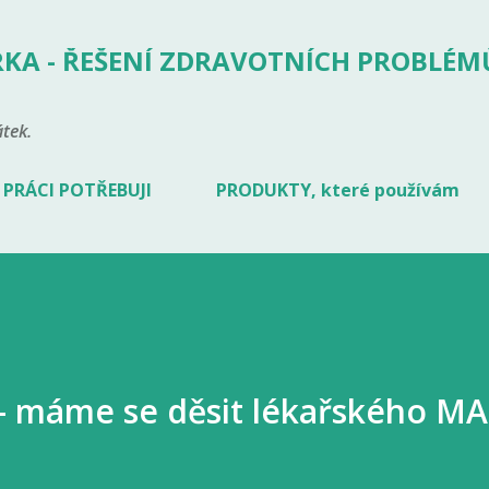
Přeskočit na hlavní obsah
KA - ŘEŠENÍ ZDRAVOTNÍCH PROBLÉM
tek.
 PRÁCI POTŘEBUJI
PRODUKTY, které používám
- máme se děsit lékařského M