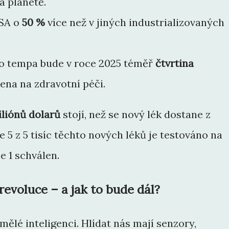
a planetě.
USA o
50 %
více než v jiných industrializovaných
o tempa bude v roce 2025 téměř
čtvrtina
ena na zdravotní péči.
iliónů dolarů
stojí, než se nový lék dostane z
e 5 z 5 tisíc těchto nových léků je testováno na
ze 1 schválen.
revoluce – a jak to bude dál?
ělé inteligenci. Hlídat nás mají senzory,