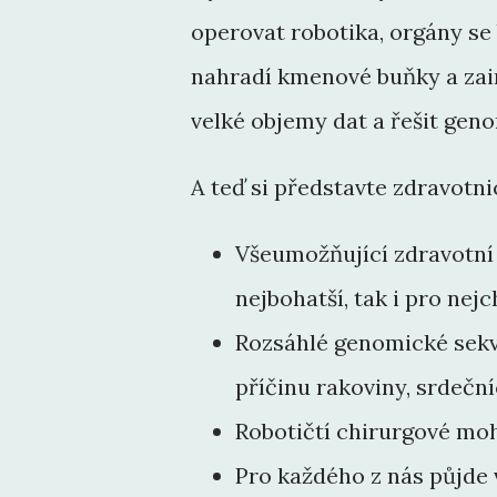
operovat robotika, orgány se
nahradí kmenové buňky a zai
velké objemy dat a řešit gen
A teď si představte zdravotnic
Všeumožňující zdravotní 
nejbohatší, tak i pro nej
Rozsáhlé genomické sekv
příčinu rakoviny, srdeč
Robotičtí chirurgové moh
Pro každého z nás půjde v