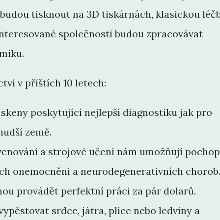
 budou tisknout na 3D tiskárnách, klasickou léč
nteresované společnosti budou zpracovávat
omiku.
tví v příštích 10 letech:
skeny poskytující nejlepší diagnostiku jak pro
chudší země.
enování a strojové učení nám umožňují pochop
ních onemocnění a neurodegenerativních chorob
ou provádět perfektní práci za pár dolarů.
ypěstovat srdce, játra, plíce nebo ledviny a