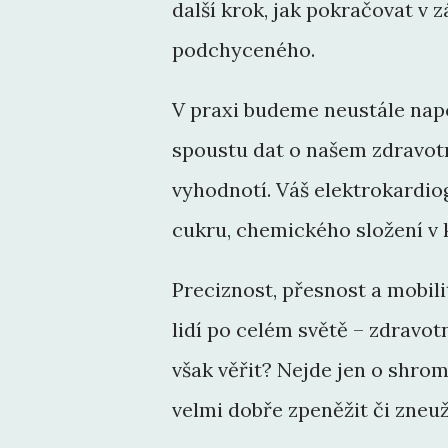
další krok, jak pokračovat v z
podchyceného.
V praxi budeme neustále napo
spoustu dat o našem zdravotn
vyhodnotí. Váš elektrokardiogr
cukru, chemického složení v k
Preciznost, přesnost a mobil
lidí po celém světě – zdravot
však věřit? Nejde jen o shroma
velmi dobře zpeněžit či zneuž