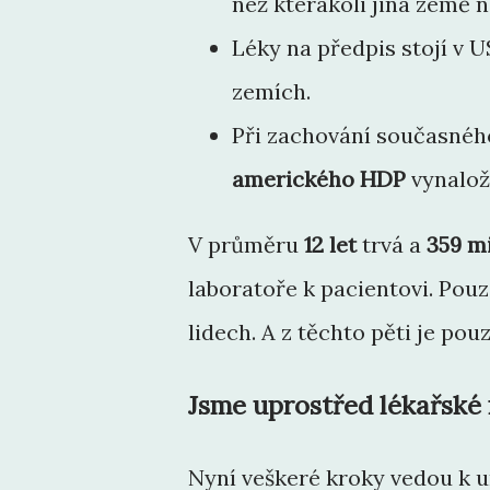
než kterákoli jiná země n
Léky na předpis stojí v 
zemích.
Při zachování současnéh
amerického HDP
vynalož
V průměru
12 let
trvá a
359 m
laboratoře k pacientovi. Pouz
lidech. A z těchto pěti je pou
Jsme uprostřed lékařské 
Nyní veškeré kroky vedou k um