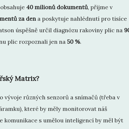
 obsahuje
40 milionů dokumentů
, přijme v
mentů za den
a poskytuje nahlédnutí pro tisíce
atson úspěšně určil diagnózu rakoviny plic na
9
nu plic rozpoznali jen na
50 %
.
řský Matrix?
o vývoje různých senzorů a snímačů (třeba v
áramku), které by měly monitorovat náš
ne komunikace s umělou inteligencí by měl být