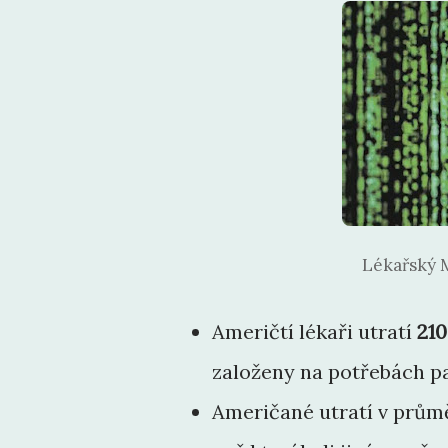
Lékařský M
Američtí lékaři utratí
210
založeny na potřebách pa
Američané utratí v prů