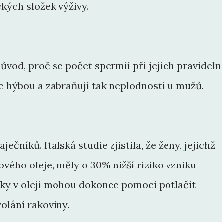
kých složek výživy.
důvod, proč se počet spermií při jejich pravideln
se hýbou a zabraňují tak neplodnosti u mužů.
aječníků. Italská studie zjistila, že ženy, jejichž
vého oleje, měly o 30% nižší riziko vzniku
uky v oleji mohou dokonce pomoci potlačit
olání rakoviny.