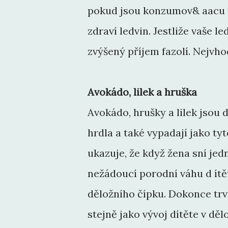
pokud jsou konzumov& aacu te
zdraví ledvin. Jestliže vaše
zvýšený příjem fazolí. Nejvho
Avokádo, lilek a hruška
Avokádo, hrušky a lilek jsou 
hrdla a také vypadají jako t
ukazuje, že když žena sní je
nežádoucí porodní váhu d ít
děložního čípku. Dokonce trv
stejně jako vývoj dítěte v děl