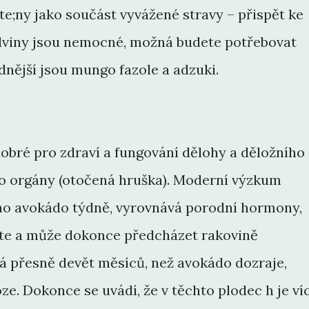
;ny jako součást vyvážené stravy – přispět ke
 ledviny jsou nemocné, možná budete potřebovat
dnější jsou mungo fazole a adzuki.
dobré pro zdraví a fungování dělohy a děložního
yto orgány (otočená hruška). Moderní výzkum
dno avokádo týdně, vyrovnává porodní hormony,
ěte a může dokonce předcházet rakovině
á přesně devět měsíců, než avokádo dozraje,
oze. Dokonce se uvádí, že v těchto plodec h je ví