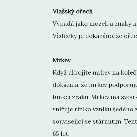
Vlašský ořech
Vypadá jako mozek a znaky na
Vědecky je dokázáno, že ořec
Mrkev
Když ukrojíte mrkev na kolečk
dokázala, že mrkev podporuje
funkci zraku. Mrkev má svou 
snižuje riziko vzniku šedého
související se stárnutím. Te
65 let.