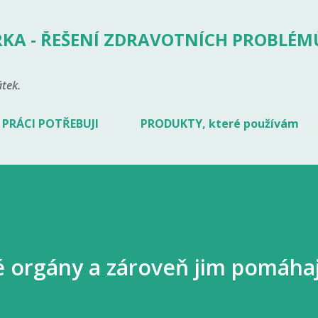
Přeskočit na hlavní obsah
KA - ŘEŠENÍ ZDRAVOTNÍCH PROBLÉM
tek.
 PRÁCI POTŘEBUJI
PRODUKTY, které používám
ké orgány a zároveň jim pomáhaj