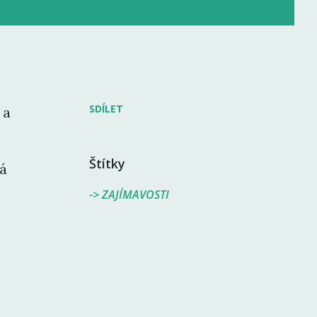
SDÍLET
 a
Štítky
ká
-> ZAJÍMAVOSTI