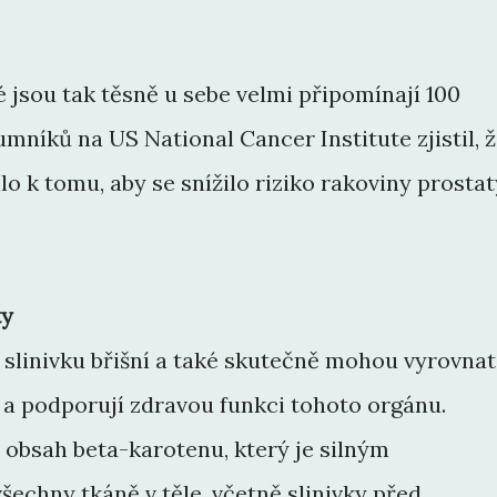
é jsou tak těsně u sebe velmi připomínají 100
níků na US National Cancer Institute zjistil, 
lo k tomu, aby se snížilo riziko rakoviny prostat
ty
slinivku břišní a také skutečně mohou vyrovnat
 a podporují zdravou funkci tohoto orgánu.
obsah beta-karotenu, který je silným
šechny tkáně v těle, včetně slinivky před