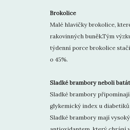
Brokolice
Malé hlavičky brokolice, kter
rakovinných buněk.Tým výzkum
týdenní porce brokolice stači
o 45%.
Sladké brambory neboli batá
Sladké brambory připomínají 
glykemický index u diabetiků
Sladké brambory mají vysoký 
antioxidantem, který chrání v