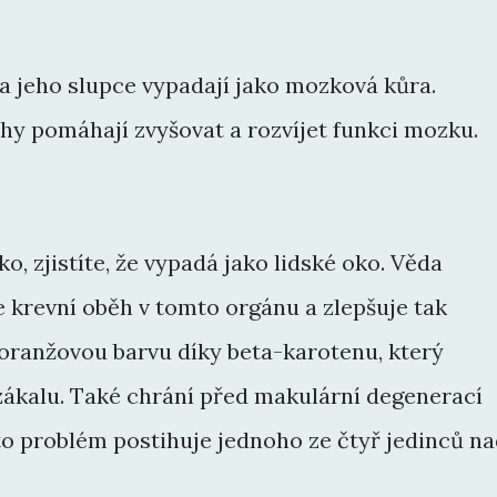
 jeho slupce vypadají jako mozková kůra.
hy pomáhají zvyšovat a rozvíjet funkci mozku.
o, zjistíte, že vypadá jako lidské oko. Věda
 krevní oběh v tomto orgánu a zlepšuje tak
oranžovou barvu díky beta-karotenu, který
 zákalu. Také chrání před makulární degenerací
nto problém postihuje jednoho ze čtyř jedinců n