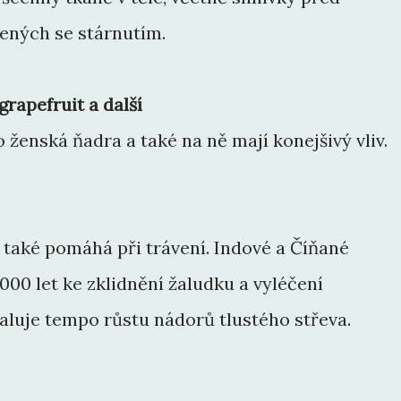
ených se stárnutím.
rapefruit a další
o ženská ňadra a také na ně mají konejšivý vliv.
 také pomáhá při trávení. Indové a Číňané
5000 let ke zklidnění žaludku a vyléčení
aluje tempo růstu nádorů tlustého střeva.