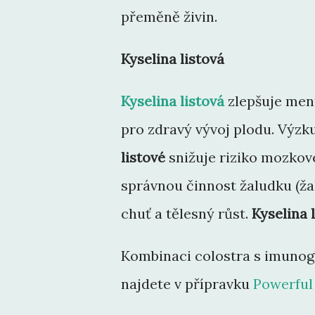
přeměně živin.
Kyselina listová
Kyselina listová
zlepšuje ment
pro zdravý vývoj plodu. Výz
listové
snižuje riziko mozkov
správnou činnost žaludku (žal
chuť a tělesný růst.
Kyselina 
Kombinaci colostra s imunogl
najdete v přípravku
Powerful