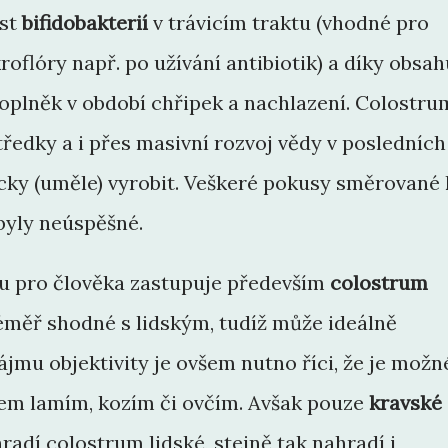
ůst
bifidobakterií
v trávicím traktu (vhodné pro
oflóry např. po užívání antibiotik) a díky obsah
doplněk v období chřipek a nachlazení. Colostru
ředky a i přes masivní rozvoj vědy v posledních
icky (uměle) vyrobit. Veškeré pokusy směrované 
byly neúspěšné.
u pro člověka zastupuje především
colostrum
 téměř shodné s lidským, tudíž může ideálně
ájmu objektivity je ovšem nutno říci, že je možn
trem lamím, kozím či ovčím. Avšak pouze
kravské
radí colostrum lidské, stejně tak nahradí i