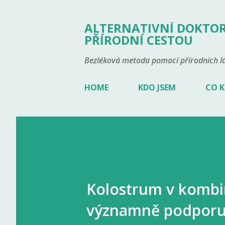
ALTERNATIVNÍ DOKTOR
PŘÍRODNÍ CESTOU
Bezléková metoda pomocí přírodních lá
HOME
KDO JSEM
CO K
Kolostrum v kombin
významně podporuj