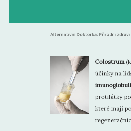
Alternativní Doktorka:
Přírodní zdraví
Colostrum
(k
účinky na li
imunoglobul
protilátky po
které mají po
regeneračníc