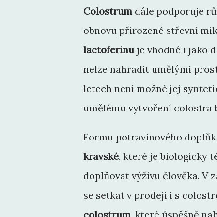
Colostrum
dále podporuje r
obnovu přirozené střevní mikr
lactoferinu
je vhodné i jako 
nelze nahradit umělými prost
letech není možné jej syntet
umělému vytvoření colostra 
Formu potravinového doplňk
kravské
, které je biologicky
doplňovat výživu člověka. V z
se setkat v prodeji i s colos
colostrum
, které úspěšně nah