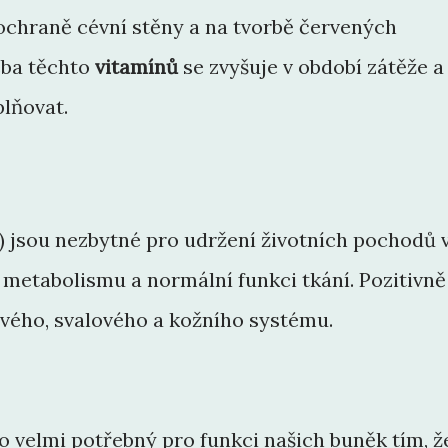
ochraně cévní stěny a na tvorbě červených
eba těchto
vitamínů
se zvyšuje v období zátěže a
plňovat.
6) jsou nezbytné pro udržení životních pochodů 
metabolismu a normální funkci tkání. Pozitivně
ového, svalového a kožního systému.
ko velmi potřebný pro funkci našich buněk tím, ž