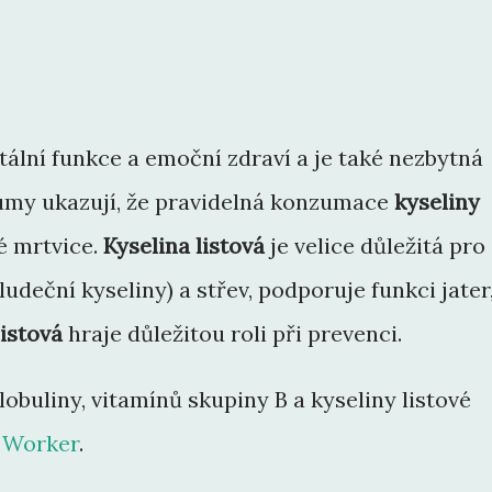
ální funkce a emoční zdraví a je také nezbytná
kumy ukazují, že pravidelná konzumace
kyseliny
é mrtvice.
Kyselina listová
je velice důležitá pro
udeční kyseliny) a střev, podporuje funkci jater
listová
hraje důležitou roli při prevenci.
obuliny, vitamínů skupiny B a kyseliny listové
 Worker
.