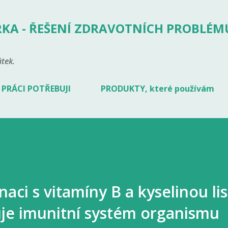
Přeskočit na hlavní obsah
KA - ŘEŠENÍ ZDRAVOTNÍCH PROBLÉM
tek.
 PRÁCI POTŘEBUJI
PRODUKTY, které používám
aci s vitamíny B a kyselinou li
e imunitní systém organismu