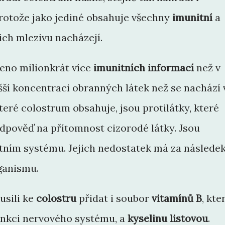
rotože jako jediné obsahuje všechny
imunitní
a
ejich mlezivu nacházejí.
eno milionkrát více
imunitních informací
než v
ší koncentraci obranných látek než se nachází 
které colostrum obsahuje, jsou protilátky, které
dpověď na přítomnost cizorodé látky. Jsou
tním systému. Jejich nedostatek má za následe
ganismu.
usili ke
colostru
přidat i soubor
vitamínů B
, kte
unkci nervového systému, a
kyselinu listovou
.