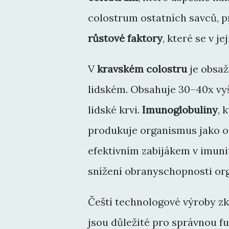
colostrum ostatních savců, p
růstové faktory
, které se v j
V
kravském colostru
je obsaž
lidském. Obsahuje 30–40x vyš
lidské krvi.
Imunoglobuliny
, 
produkuje organismus jako o
efektivním zabijákem v imuni
snížení obranyschopnosti or
Čeští technologové výroby zk
jsou důležité pro správnou f