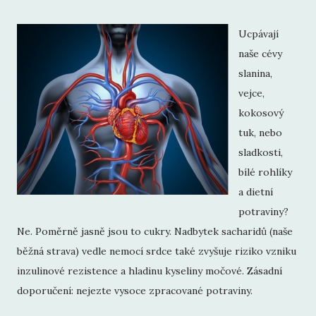
Ucpávají
naše cévy
slanina,
vejce,
kokosový
tuk, nebo
sladkosti,
bílé rohlíky
a dietní
potraviny?
Ne. Poměrně jasně jsou to cukry. Nadbytek sacharidů (naše
běžná strava) vedle nemocí srdce také zvyšuje riziko vzniku
inzulinové rezistence a hladinu kyseliny močové. Zásadní
doporučení: nejezte vysoce zpracované potraviny.