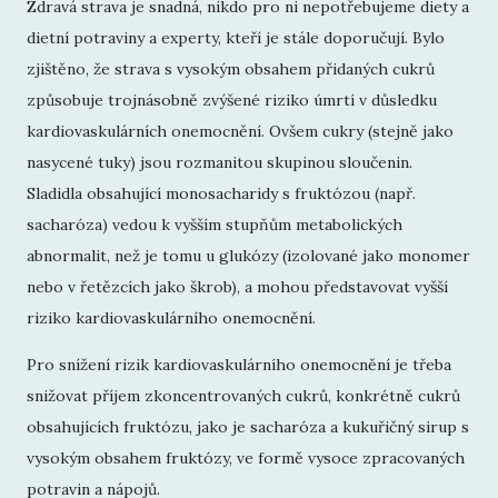
Zdravá strava je snadná, nikdo pro ni nepotřebujeme diety a
dietní potraviny a experty, kteří je stále doporučují. Bylo
zjištěno, že strava s vysokým obsahem přidaných cukrů
způsobuje trojnásobně zvýšené riziko úmrtí v důsledku
kardiovaskulárních onemocnění. Ovšem cukry (stejně jako
nasycené tuky) jsou rozmanitou skupinou sloučenin.
Sladidla obsahující monosacharidy s fruktózou (např.
sacharóza) vedou k vyšším stupňům metabolických
abnormalit, než je tomu u glukózy (izolované jako monomer
nebo v řetězcích jako škrob), a mohou představovat vyšší
riziko kardiovaskulárního onemocnění.
Pro snížení rizik kardiovaskulárního onemocnění je třeba
snižovat příjem zkoncentrovaných cukrů, konkrétně cukrů
obsahujících fruktózu, jako je sacharóza a kukuřičný sirup s
vysokým obsahem fruktózy, ve formě vysoce zpracovaných
potravin a nápojů.