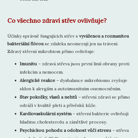
Co všechno zdraví střev ovlivňuje?
Účinky správně fungujících střev s
vyváženou a rozmanitou
bakteriální flórou
se zdaleka neomezují jen na trávení.
Zdravý střevní mikrobiom přímo ovlivňuje:
Imunitu
– zdravá střeva jsou první linií obrany proti
infekcím a nemocem.
Alergické reakce
– dysbalance mikrobiomu zvyšuje
sklon k alergiím a autoimunitním onemocněním.
Stav pokožky, vlasů a nehtů
– střevní zdraví se přímo
odráží v kvalitě pleti a přívěsků kůže.
Kardiovaskulární systém
– střevní bakterie ovlivňují
hladinu cholesterolu a zánětlivé procesy.
Psychickou pohodu a odolnost vůči stresu
– střeva