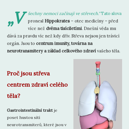
„V
šechny nemoci začínají ve střevech."
Tato slova
pronesl
Hippokrates
– otec medicíny – před
více než
dvěma tisíciletími
. Dnešní věda mu
dává za pravdu víc než kdy dřív. Střeva nejsou jen trávicí
orgán. Jsou to
centrum imunity, továrna na
neurotransmitery a základ celkového zdraví
vašeho těla.
Proč jsou střeva
centrem zdraví celého
těla?
Gastrointestinální trakt
je
poset hustou sítí
neurotransmiterů, které jsou v