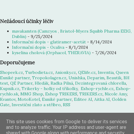
Nežádoucí účinky léčiv
mavakamten (Camzyos , Bristol-Myers Squibb Pharma EEIG,
Dublin)
- 9/25/2024
Informační dopis - glatiramer-acetát
- 8/14/2024
Informační dopis - Ocaliva
- 8/1/2024
kyselina cholová (Orphacol, THERAVIA)
- 7/26/2024
Doporučujeme
Shopeek.cz
,
Turbodieta.cz
,
Anionky.cz
,
QElife.cz
,
Inventia
,
Queen
Euniké partner
,
Tropokolagen.cz
,
Unishka
,
Deparim
,
Beautik
,
BH
test
,
QE Partner
,
Hledák
,
Radka Pilná
,
Dezintegrovaná chlorella
,
Kupnik.cz
,
Trikerky - holky od tříkolky
,
Eshop-rychle.cz
,
Eshop-
rychlo.sk
,
MMG Shop
,
Eshop TRIKERS
,
TRIKERS.cz
,
Nicole Amy
,
Kvantov
,
MotoKotel
,
Euniké partner
,
Editee AI
,
Aitka AI
,
Golden
Gate
,
Investiční zlato a stříbro
,
RSS
This site uses cookies from Google to deliver its services
and to analyze traffic. Your IP address and user-agent are
Používá technologii služby Blogger
shared with Google along with performance and security