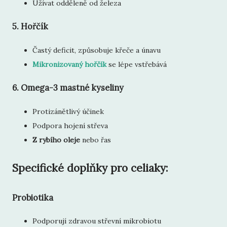
Užívat odděleně od železa
5.
Hořčík
Častý deficit, způsobuje křeče a únavu
Mikronizovaný hořčík
se lépe vstřebává
6.
Omega-3 mastné kyseliny
Protizánětlivý účinek
Podpora hojení střeva
Z rybího oleje
nebo řas
Specifické doplňky pro celiaky:
Probiotika
Podporují zdravou střevní mikrobiotu