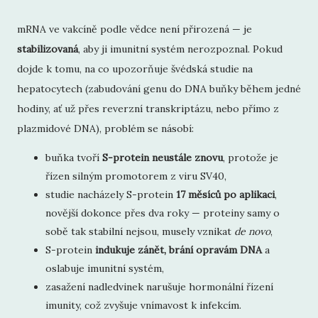
mRNA ve vakcíně podle vědce není přirozená — je
stabilizovaná
, aby ji imunitní systém nerozpoznal. Pokud
dojde k tomu, na co upozorňuje švédská studie na
hepatocytech (zabudování genu do DNA buňky během jedné
hodiny, ať už přes reverzní transkriptázu, nebo přímo z
plazmidové DNA), problém se násobí:
buňka tvoří
S-protein neustále znovu
, protože je
řízen silným promotorem z viru SV40,
studie nacházely S-protein
17 měsíců po aplikaci
,
novější dokonce přes dva roky — proteiny samy o
sobě tak stabilní nejsou, musely vznikat
de novo
,
S-protein
indukuje zánět, brání opravám DNA
a
oslabuje imunitní systém,
zasažení nadledvinek narušuje hormonální řízení
imunity, což zvyšuje vnímavost k infekcím.