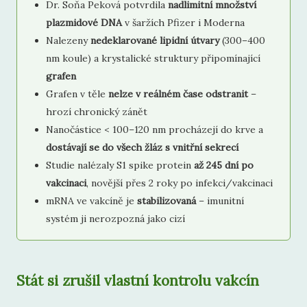
Dr. Soňa Peková potvrdila
nadlimitní množství
plazmidové DNA
v šaržích Pfizer i Moderna
Nalezeny
nedeklarované lipidní útvary
(300–400
nm koule) a krystalické struktury připomínající
grafen
Grafen v těle
nelze v reálném čase odstranit
–
hrozí chronický zánět
Nanočástice < 100–120 nm procházejí do krve a
dostávají se do všech žláz s vnitřní sekrecí
Studie nalézaly S1 spike protein
až 245 dní po
vakcinaci
, novější přes 2 roky po infekci/vakcinaci
mRNA ve vakcíně je
stabilizovaná
– imunitní
systém ji nerozpozná jako cizí
Stát si zrušil vlastní kontrolu vakcín