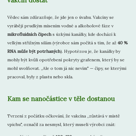
vakcín dostat
Vědec sám zdůrazňuje, že jde jen o úvahu. Vakcíny se
vyrábějí prudkým mísením vodné a alkoholové fáze v
mikrofluidních čipech
s úzkými kanálky, kde dochází k
velkým střižným silám (výrobce sám počítá s tím, že až
40 %
RNA může být potrhaných
). Hypotézou je, že kanálky by
mohly být kvůli opotřebení pokryty grafenem, který by se
mohl uvolňovat. „Ale o tom já nic nevím" — čipy, se kterými
pracoval, byly z plastu nebo skla.
Kam se nanočástice v těle dostanou
Tvrzení z počátku očkování, že vakcína „zůstává v místě
vpichu", označil za nesmysl, který museli výrobci znát: