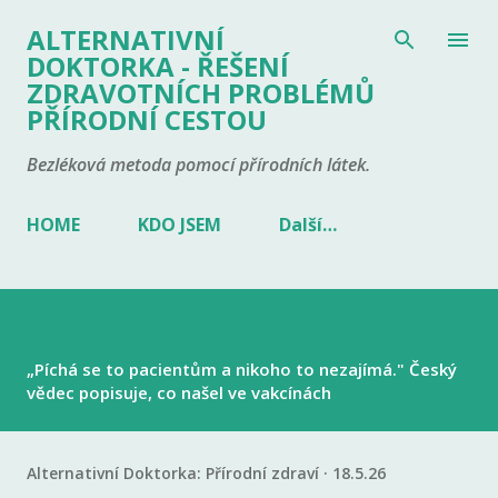
Přeskočit na hlavní obsah
ALTERNATIVNÍ
DOKTORKA - ŘEŠENÍ
ZDRAVOTNÍCH PROBLÉMŮ
PŘÍRODNÍ CESTOU
Bezléková metoda pomocí přírodních látek.
HOME
KDO JSEM
Další…
„Píchá se to pacientům a nikoho to nezajímá." Český
vědec popisuje, co našel ve vakcínách
Alternativní Doktorka:
Přírodní zdraví
18.5.26