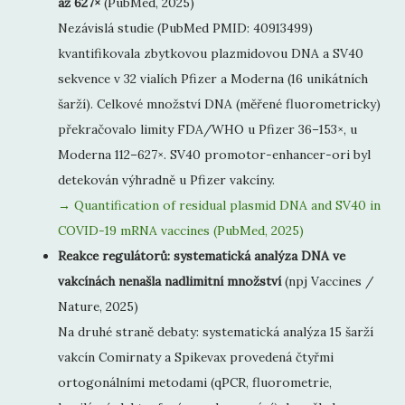
až 627×
(PubMed, 2025)
Nezávislá studie (PubMed PMID: 40913499)
kvantifikovala zbytkovou plazmidovou DNA a SV40
sekvence v 32 vialích Pfizer a Moderna (16 unikátních
šarží). Celkové množství DNA (měřené fluorometricky)
překračovalo limity FDA/WHO u Pfizer 36–153×, u
Moderna 112–627×. SV40 promotor-enhancer-ori byl
detekován výhradně u Pfizer vakcíny.
→ Quantification of residual plasmid DNA and SV40 in
COVID-19 mRNA vaccines (PubMed, 2025)
Reakce regulátorů: systematická analýza DNA ve
vakcínách nenašla nadlimitní množství
(npj Vaccines /
Nature, 2025)
Na druhé straně debaty: systematická analýza 15 šarží
vakcín Comirnaty a Spikevax provedená čtyřmi
ortogonálními metodami (qPCR, fluorometrie,