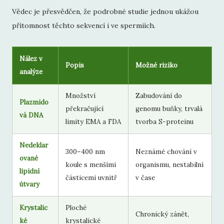
Vědec je přesvědčen, že podrobné studie jednou ukážou
přítomnost těchto sekvencí i ve spermiích.
Nález v
Popis
Možné riziko
analýze
Množství
Zabudování do
Plazmido
překračující
genomu buňky, trvalá
vá DNA
limity EMA a FDA
tvorba S-proteinu
Nedeklar
300–400 nm
Neznámé chování v
ované
koule s menšími
organismu, nestabilní
lipidní
částicemi uvnitř
v čase
útvary
Krystalic
Ploché
Chronický zánět,
ké
krystalické