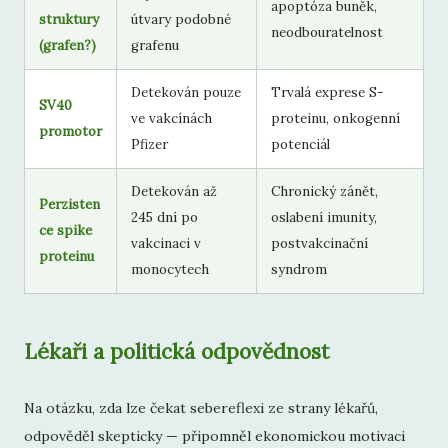
apoptóza buněk,
struktury
útvary podobné
neodbouratelnost
(grafen?)
grafenu
Detekován pouze
Trvalá exprese S-
SV40
ve vakcínách
proteinu, onkogenní
promotor
Pfizer
potenciál
Detekován až
Chronický zánět,
Perzisten
245 dní po
oslabení imunity,
ce spike
vakcinaci v
postvakcinační
proteinu
monocytech
syndrom
Lékaři a politická odpovědnost
Na otázku, zda lze čekat sebereflexi ze strany lékařů,
odpověděl skepticky — připomněl ekonomickou motivaci