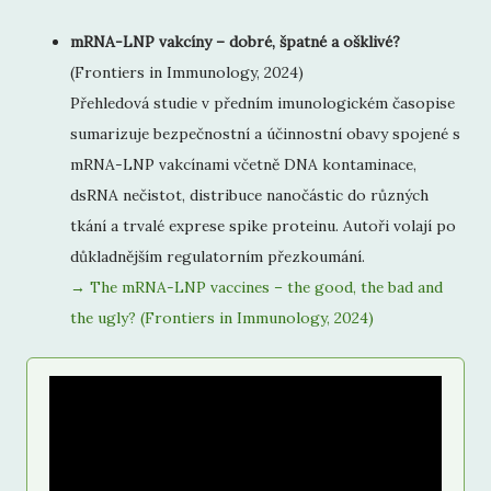
mRNA-LNP vakcíny – dobré, špatné a ošklivé?
(Frontiers in Immunology, 2024)
Přehledová studie v předním imunologickém časopise
sumarizuje bezpečnostní a účinnostní obavy spojené s
mRNA-LNP vakcínami včetně DNA kontaminace,
dsRNA nečistot, distribuce nanočástic do různých
tkání a trvalé exprese spike proteinu. Autoři volají po
důkladnějším regulatorním přezkoumání.
→ The mRNA-LNP vaccines – the good, the bad and
the ugly? (Frontiers in Immunology, 2024)