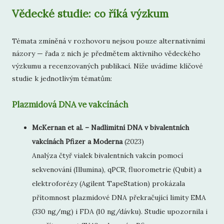
Vědecké studie: co říká výzkum
Témata zmíněná v rozhovoru nejsou pouze alternativními
názory — řada z nich je předmětem aktivního vědeckého
výzkumu a recenzovaných publikací. Níže uvádíme klíčové
studie k jednotlivým tématům:
Plazmidová DNA ve vakcínách
McKernan et al. – Nadlimitní DNA v bivalentních
vakcínách Pfizer a Moderna
(2023)
Analýza čtyř vialek bivalentních vakcín pomocí
sekvenování (Illumina), qPCR, fluorometrie (Qubit) a
elektroforézy (Agilent TapeStation) prokázala
přítomnost plazmidové DNA překračující limity EMA
(330 ng/mg) i FDA (10 ng/dávku). Studie upozornila i