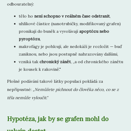
odbouratelný:
tělo ho
není schopno v reálném čase odstranit
,
uhlíkové částice (nanotrubičky, modifikovaný grafen)
pronikají do buněk a vyvolávají
apoptózu nebo
pyroptózu
,
makrofágy je pohlcují, ale nedokáží je rozložit — buď
zaniknou, nebo jsou postupně nahrazovány dalšími,
vzniká tak
chronický zánět
, „a od chronického zánětu
je kousek k rakovině."
Plošné podávání takové látky populaci pokládá za
nepřípustné:
„Nemůžete píchnout do člověka něco, co se z
těla nemůže vyloučit."
Hypotéza, jak by se grafen mohl do