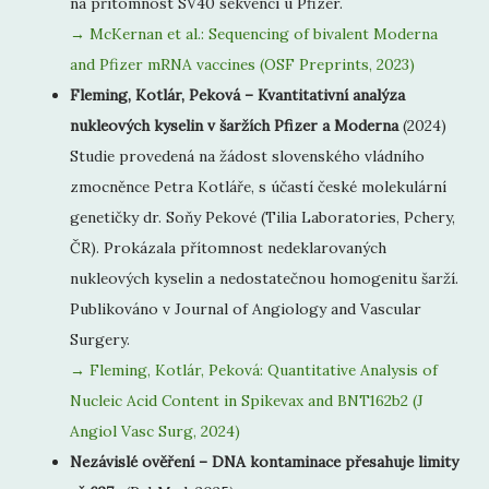
na přítomnost SV40 sekvencí u Pfizer.
→ McKernan et al.: Sequencing of bivalent Moderna
and Pfizer mRNA vaccines (OSF Preprints, 2023)
Fleming, Kotlár, Peková – Kvantitativní analýza
nukleových kyselin v šaržích Pfizer a Moderna
(2024)
Studie provedená na žádost slovenského vládního
zmocněnce Petra Kotláře, s účastí české molekulární
genetičky dr. Soňy Pekové (Tilia Laboratories, Pchery,
ČR). Prokázala přítomnost nedeklarovaných
nukleových kyselin a nedostatečnou homogenitu šarží.
Publikováno v Journal of Angiology and Vascular
Surgery.
→ Fleming, Kotlár, Peková: Quantitative Analysis of
Nucleic Acid Content in Spikevax and BNT162b2 (J
Angiol Vasc Surg, 2024)
Nezávislé ověření – DNA kontaminace přesahuje limity