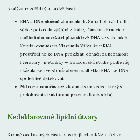
Analýzu rozdělil tým na dvě části:
RNA a DNA složení
zkoumala dr. Soňa Peková. Podle
vědce potvrdila zjištění z Itálie, Dánska a Francie o
nadlimitním množství plazmidové DNA
ve vakcínách.
Kritiku exministra Vlastimila Válka, že v RNA
prostředí nelze DNA prokázat, označil za neznalost
literatury i metodiky — francouzská studie podle něj
ukázala, že i ve stonásobném nadbytku RNA lze DNA
spolehlivě detekovat.
Mikro- a nanočástice
zkoumal sám vědec, který s
podobnými strukturami pracuje dlouhodobě.
Nedeklarované lipidní útvary
Kromě očekávaných částic obsahujících mRNA našel ve