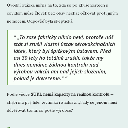
Úvodní otázka mířila na to, zda se po zkušenostech s
covidem může člověk bez obav nechat očkovat proti jiným
nemocem. Odpověď byla skeptická.
„To zase fakticky nikdo neví, protože náš
stát si zrušil vlastní ústav sérovakcinačních
látek, který byl špičkovým ústavem. Před
asi 30 lety ho totálně zrušili, takže my
dnes nemáme žádnou kontrolu nad
výrobou vakcín ani nad jejich složením,
pokud je dovezeme."
Podle vědce
SÚKL nemá kapacity na reálnou kontrolu
—
chybí mu prý lidé, technika i znalosti. „Tady se jenom musí
důvěřovat tomu, co pošle výrobce."