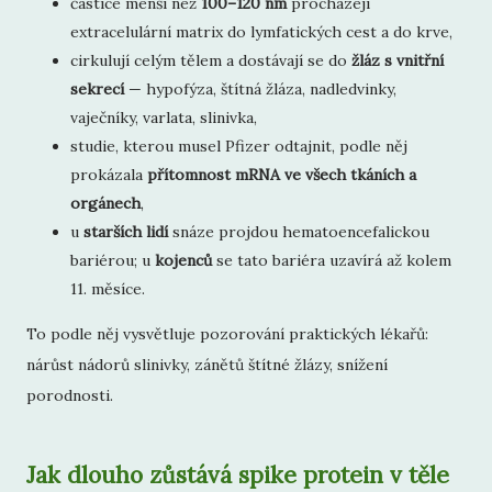
částice menší než
100–120 nm
procházejí
extracelulární matrix do lymfatických cest a do krve,
cirkulují celým tělem a dostávají se do
žláz s vnitřní
sekrecí
— hypofýza, štítná žláza, nadledvinky,
vaječníky, varlata, slinivka,
studie, kterou musel Pfizer odtajnit, podle něj
prokázala
přítomnost mRNA ve všech tkáních a
orgánech
,
u
starších lidí
snáze projdou hematoencefalickou
bariérou; u
kojenců
se tato bariéra uzavírá až kolem
11. měsíce.
To podle něj vysvětluje pozorování praktických lékařů:
nárůst nádorů slinivky, zánětů štítné žlázy, snížení
porodnosti.
Jak dlouho zůstává spike protein v těle