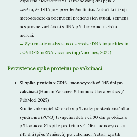
kapilární elektroforéza, sekvenování) dospěla k
závěru, že DNA je v povoleném limitu. Autoři kritizují
metodologická pochybení předchozích studií, zejména
nesprávné zacházení s RNA při fluorometrickém
měření.
→ Systematic analysis: no excessive DNA impurities in
COVID-19 mRNA vaccines (npj Vaccines, 2025)
Perzistence spike proteinu po vakcinaci
S1 spike protein v CD16+ monocytech až 245 dní po
vakcinaci
(Human Vaccines & Immunotherapeutics /
PubMed, 2025)
Studie zahrnující 50 osob s příznaky postvakcinačního
syndromu (PCVS) trvajícími déle než 30 dní prokázala
přítomnost S1 spike proteinu v CD16+ monocytech u
245 dní (přes 8 měsíců) po vakcinaci. Autoři zjistili